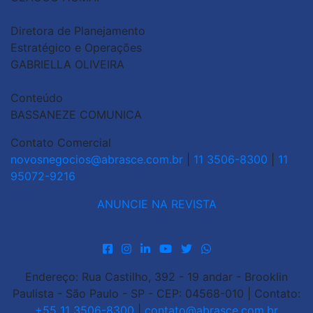
Diretora de Planejamento
Estratégico e Operações
GABRIELLA OLIVEIRA
Conteúdo
BASSANEZE COMUNICA
Contato Comercial
novosnegocios@abrasce.com.br
|
11 3506-8300
|
11
95072-9216
ANUNCIE NA REVISTA
Endereço: Rua Castilho, 392 - 19 andar - Brooklin
Paulista - São Paulo - SP - CEP: 04568-010 | Contato:
+55 11 3506-8300
|
contato@abrasce.com.br