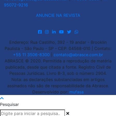
95072-9216
ANUNCIE NA REVISTA
Endereço: Rua Castilho, 392 - 19 andar - Brooklin
Paulista - São Paulo - SP - CEP: 04568-010 | Contato:
+55 11 3506-8300
|
contato@abrasce.com.br
ABRASCE © 2020. Permitida a reprodução de matéria
publicada, desde que citada a fonte. Registro Civil de
Pessoas Jurídicas. Livro B-3, sob o número 2904.
Nota: as declarações substanciadas em artigos
assinados não são de responsabilidade da Abrasce.
Desenvolvido por:
mufasa
Pesquisar