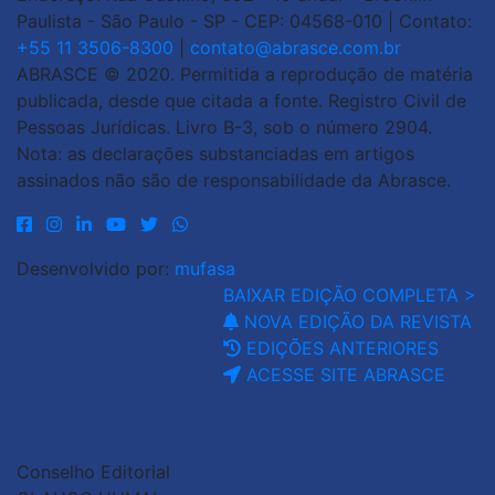
Paulista - São Paulo - SP - CEP: 04568-010 | Contato:
+55 11 3506-8300
|
contato@abrasce.com.br
ABRASCE © 2020. Permitida a reprodução de matéria
publicada, desde que citada a fonte. Registro Civil de
Pessoas Jurídicas. Livro B-3, sob o número 2904.
Nota: as declarações substanciadas em artigos
assinados não são de responsabilidade da Abrasce.
Desenvolvido por:
mufasa
BAIXAR EDIÇÃO COMPLETA >
NOVA EDIÇÃO DA REVISTA
EDIÇÕES ANTERIORES
ACESSE SITE ABRASCE
Conselho Editorial