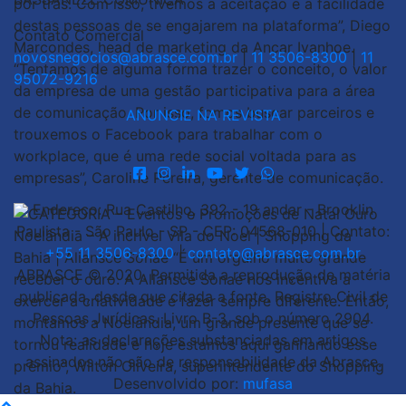
Contato Comercial
novosnegocios@abrasce.com.br
|
11 3506-8300
|
11
95072-9216
ANUNCIE NA REVISTA
Endereço: Rua Castilho, 392 - 19 andar - Brooklin
Paulista - São Paulo - SP - CEP: 04568-010 | Contato:
+55 11 3506-8300
|
contato@abrasce.com.br
ABRASCE © 2020. Permitida a reprodução de matéria
publicada, desde que citada a fonte. Registro Civil de
Pessoas Jurídicas. Livro B-3, sob o número 2904.
Nota: as declarações substanciadas em artigos
assinados não são de responsabilidade da Abrasce.
Desenvolvido por:
mufasa