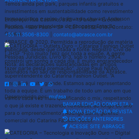
Endereço: Rua Castilho, 392 - 19 andar - Brooklin
Paulista - São Paulo - SP - CEP: 04568-010 | Contato:
+55 11 3506-8300
|
contato@abrasce.com.br
ABRASCE © 2020. Permitida a reprodução de matéria
publicada, desde que citada a fonte. Registro Civil de
Pessoas Jurídicas. Livro B-3, sob o número 2904.
Nota: as declarações substanciadas em artigos
assinados não são de responsabilidade da Abrasce.
Desenvolvido por:
mufasa
BAIXAR EDIÇÃO COMPLETA >
NOVA EDIÇÃO DA REVISTA
EDIÇÕES ANTERIORES
ACESSE SITE ABRASCE