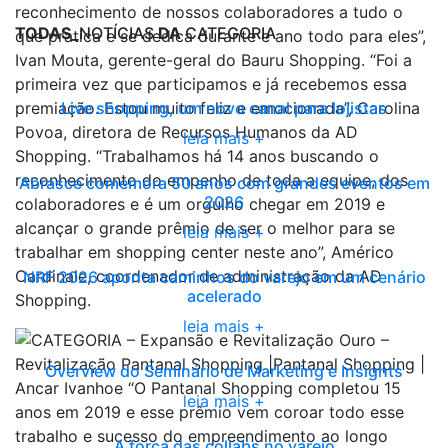
TODAS_
NOTÍCIAS
DA
CATEGORIA
Live shopping, um novo canal para lojistas
leia mais +
Abrasce comemora 50 anos com grandes eventos em
2026
leia mais +
NRF 2026 aponta caminhos do varejo em um cenário
acelerado
leia mais +
Overview do Seminário de Marketing e Insights
leia mais +
A força das collabs no varejo