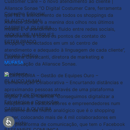
Conselho Editorial
GLAUCO HUMAI
GABRIELLA OLIVEIRA
JAQUELINE MARQUES
ESTER PRADO
Projeto Gráfico
MUFASA
Presidente
GLAUCO HUMAI
Diretora de Planejamento
Estratégico e Operações
GABRIELLA OLIVEIRA
Conteúdo
BASSANEZE COMUNICA