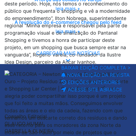
leia mais +
A revolução do e-commerce chegou pelo feed
leia mais +
CARREGAR MAIS NOTÍCIAS
BAIXAR EDIÇÃO COMPLETA >
NOVA EDIÇÃO DA REVISTA
EDIÇÕES ANTERIORES
ACESSE SITE ABRASCE
Conselho Editorial
GLAUCO HUMAI
GABRIELLA OLIVEIRA