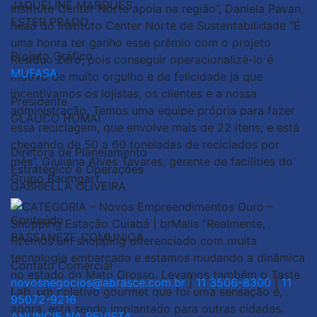
JAQUELINE MARQUES
ESTER PRADO
Projeto Gráfico
MUFASA
Presidente
GLAUCO HUMAI
Diretora de Planejamento
Estratégico e Operações
GABRIELLA OLIVEIRA
Conteúdo
BASSANEZE COMUNICA
Contato Comercial
novosnegocios@abrasce.com.br
|
11 3506-8300
|
11
95072-9216
ANUNCIE NA REVISTA