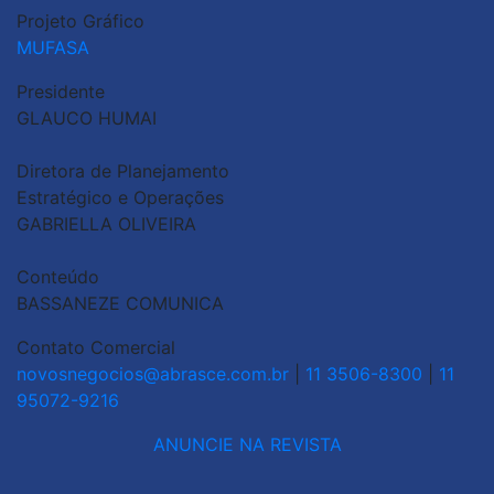
Projeto Gráfico
MUFASA
Presidente
GLAUCO HUMAI
Diretora de Planejamento
Estratégico e Operações
GABRIELLA OLIVEIRA
Conteúdo
BASSANEZE COMUNICA
Contato Comercial
novosnegocios@abrasce.com.br
|
11 3506-8300
|
11
95072-9216
ANUNCIE NA REVISTA