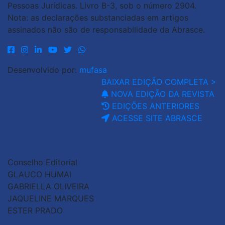
Pessoas Jurídicas. Livro B-3, sob o número 2904.
Nota: as declarações substanciadas em artigos
assinados não são de responsabilidade da Abrasce.
Desenvolvido por:
mufasa
BAIXAR EDIÇÃO COMPLETA >
NOVA EDIÇÃO DA REVISTA
EDIÇÕES ANTERIORES
ACESSE SITE ABRASCE
Conselho Editorial
GLAUCO HUMAI
GABRIELLA OLIVEIRA
JAQUELINE MARQUES
ESTER PRADO