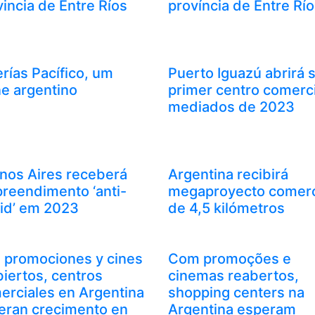
incia de Entre Ríos
província de Entre Rí
rías Pacífico, um
Puerto Iguazú abrirá 
ne argentino
primer centro comerci
mediados de 2023
nos Aires receberá
Argentina recibirá
reendimento ‘anti-
megaproyecto comerc
id’ em 2023
de 4,5 kilómetros
 promociones y cines
Com promoções e
biertos, centros
cinemas reabertos,
erciales en Argentina
shopping centers na
eran crecimento en
Argentina esperam