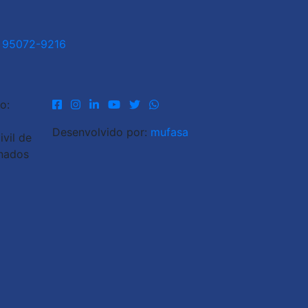
1 95072-9216
o:
Desenvolvido por:
mufasa
vil de
inados