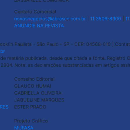
BASSANEZE COMUNICA
Contato Comercial
novosnegocios@abrasce.com.br
|
11 3506-8300
|
1
ANUNCIE NA REVISTA
rooklin Paulista - São Paulo - SP - CEP: 04568-010 | Contat
br
 matéria publicada, desde que citada a fonte. Registro Ci
o 2904. Nota: as declarações substanciadas em artigos ass
Conselho Editorial
GLAUCO HUMAI
GABRIELLA OLIVEIRA
JAQUELINE MARQUES
RES
ESTER PRADO
Projeto Gráfico
MUFASA