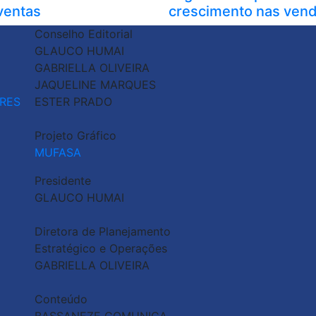
ventas
crescimento nas ven
Conselho Editorial
GLAUCO HUMAI
GABRIELLA OLIVEIRA
JAQUELINE MARQUES
RES
ESTER PRADO
Projeto Gráfico
MUFASA
Presidente
GLAUCO HUMAI
Diretora de Planejamento
Estratégico e Operações
GABRIELLA OLIVEIRA
Conteúdo