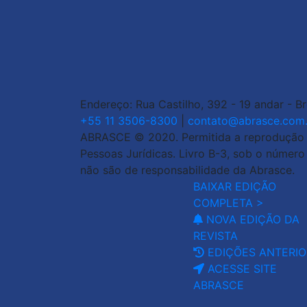
Endereço: Rua Castilho, 392 - 19 andar - B
+55 11 3506-8300
|
contato@abrasce.com.
ABRASCE © 2020. Permitida a reprodução de
Pessoas Jurídicas. Livro B-3, sob o númer
não são de responsabilidade da Abrasce.
BAIXAR EDIÇÃO
COMPLETA >
NOVA EDIÇÃO DA
REVISTA
EDIÇÕES ANTERIO
ACESSE SITE
ABRASCE