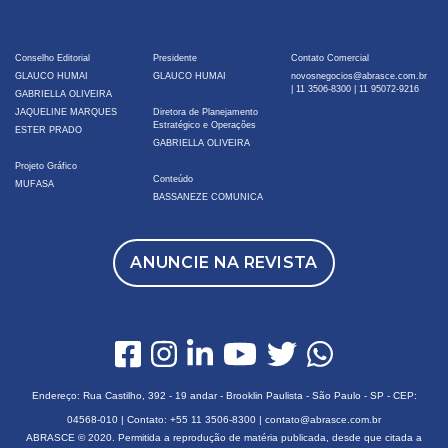
Conselho Editorial
Presidente
Contato Comercial
GLAUCO HUMAI
GLAUCO HUMAI
novosnegocios@abrasce.com.br
|
11 3506-8300
|
11 95072-9216
GABRIELLA OLIVEIRA
JAQUELINE MARQUES
Diretora de Planejamento
Estratégico e Operações
ESTER PRADO
GABRIELLA OLIVEIRA
Projeto Gráfico
Conteúdo
MUFASA
BASSANEZE COMUNICA
ANUNCIE NA REVISTA
Endereço: Rua Castilho, 392 - 19 andar - Brooklin Paulista - São Paulo - SP - CEP:
04568-010 | Contato:
+55 11 3506-8300
|
contato@abrasce.com.br
ABRASCE © 2020. Permitida a reprodução de matéria publicada, desde que citada a