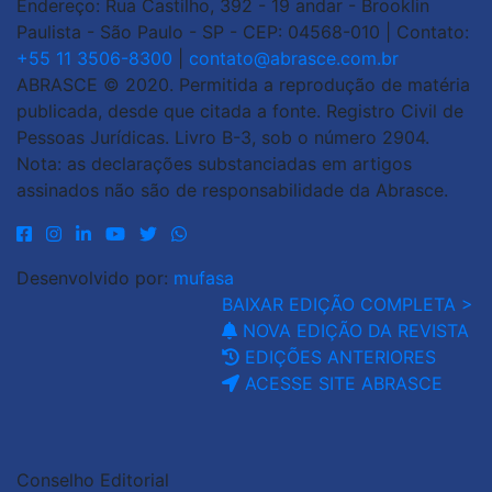
Endereço: Rua Castilho, 392 - 19 andar - Brooklin
Paulista - São Paulo - SP - CEP: 04568-010 | Contato:
+55 11 3506-8300
|
contato@abrasce.com.br
ABRASCE © 2020. Permitida a reprodução de matéria
publicada, desde que citada a fonte. Registro Civil de
Pessoas Jurídicas. Livro B-3, sob o número 2904.
Nota: as declarações substanciadas em artigos
assinados não são de responsabilidade da Abrasce.
Desenvolvido por:
mufasa
BAIXAR EDIÇÃO COMPLETA >
NOVA EDIÇÃO DA REVISTA
EDIÇÕES ANTERIORES
ACESSE SITE ABRASCE
Conselho Editorial