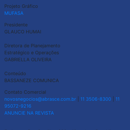
Projeto Gráfico
MUFASA
Presidente
GLAUCO HUMAI
Diretora de Planejamento
Estratégico e Operações
GABRIELLA OLIVEIRA
Conteúdo
BASSANEZE COMUNICA
Contato Comercial
novosnegocios@abrasce.com.br
|
11 3506-8300
|
11
95072-9216
ANUNCIE NA REVISTA