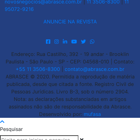
novosnegocios@abrasce.com.br
|
11 3506-8300
|
11
95072-9216
ANUNCIE NA REVISTA
Endereço: Rua Castilho, 392 - 19 andar - Brooklin
Paulista - São Paulo - SP - CEP: 04568-010 | Contato:
+55 11 3506-8300
|
contato@abrasce.com.br
ABRASCE © 2020. Permitida a reprodução de matéria
publicada, desde que citada a fonte. Registro Civil de
Pessoas Jurídicas. Livro B-3, sob o número 2904.
Nota: as declarações substanciadas em artigos
assinados não são de responsabilidade da Abrasce.
Desenvolvido por:
mufasa
Pesquisar