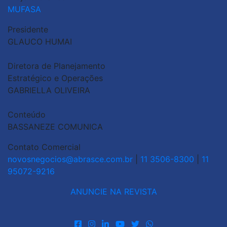
MUFASA
Presidente
GLAUCO HUMAI
Diretora de Planejamento
Estratégico e Operações
GABRIELLA OLIVEIRA
Conteúdo
BASSANEZE COMUNICA
Contato Comercial
novosnegocios@abrasce.com.br
|
11 3506-8300
|
11
95072-9216
ANUNCIE NA REVISTA